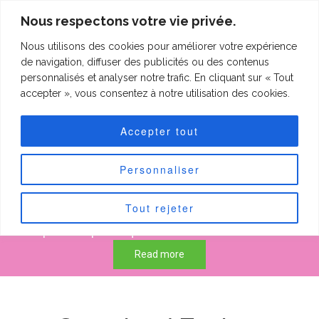
clineting.com
Nous respectons votre vie privée.
Nous utilisons des cookies pour améliorer votre expérience
clineting.com
Togg
de navigation, diffuser des publicités ou des contenus
navi
personnalisés et analyser notre trafic. En cliquant sur « Tout
accepter », vous consentez à notre utilisation des cookies.
Forfaits "Petits
Accepter tout
patchs"
Personnaliser
Tout rejeter
50 € pour les petits quilts de max 60 cm sur 60 cm.
75 € pour les petits quilts de max 90 cm sur 90 cm.
Read more