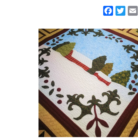
Face
Twi