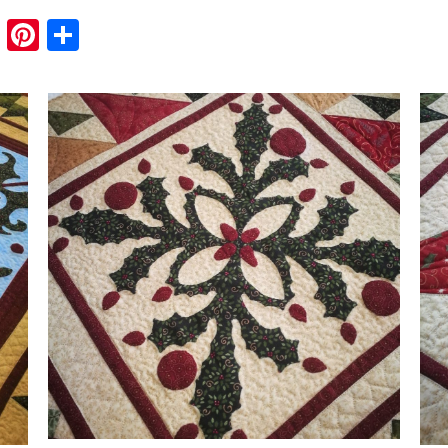
book
tter
Email
Pinterest
Share