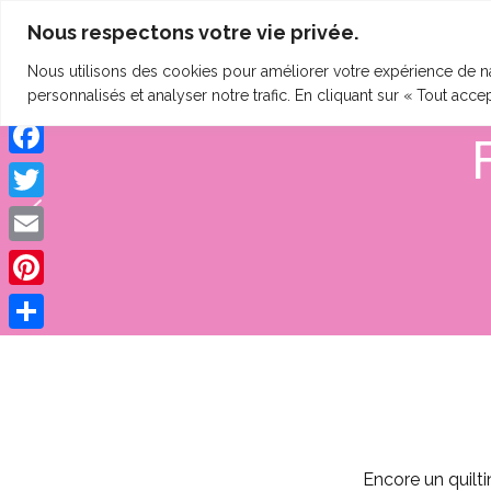
Nous respectons votre vie privée.
clineting.com
HOME
QUI SUIS-JE ?
SE
Nous utilisons des cookies pour améliorer votre expérience de na
personnalisés et analyser notre trafic. En cliquant sur « Tout acce
Facebook
Twitter
Email
Pinterest
Share
Encore un quilt