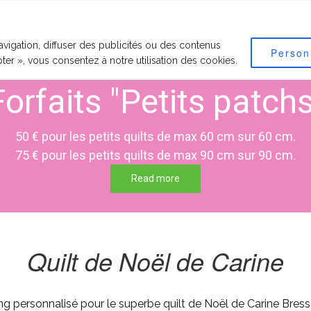
RVICES PROPOSÉS
RECOMMANDATIONS
MOTIFS
TARIF
vigation, diffuser des publicités ou des contenus
Person
pter », vous consentez à notre utilisation des cookies.
Forfaits "Petits patchs
50 € pour les petits quilts de max 60 cm sur 60 cm.
75 € pour les petits quilts de max 90 cm sur 90 cm.
Read more
Quilt de Noël de Carine
ing personnalisé pour le superbe quilt de Noël de Carine Bress