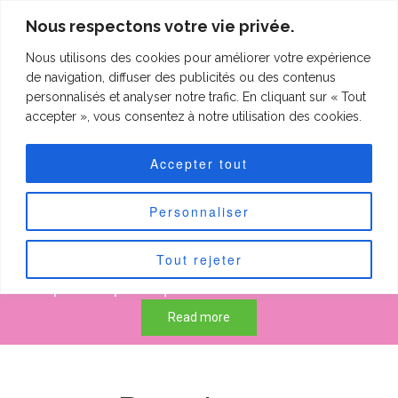
clineting.com
Nous respectons votre vie privée.
Nous utilisons des cookies pour améliorer votre expérience
clineting.com
Togg
de navigation, diffuser des publicités ou des contenus
navi
personnalisés et analyser notre trafic. En cliquant sur « Tout
accepter », vous consentez à notre utilisation des cookies.
Forfaits "Petits
Accepter tout
patchs"
Personnaliser
Tout rejeter
50 € pour les petits quilts de max 60 cm sur 60 cm.
75 € pour les petits quilts de max 90 cm sur 90 cm.
Read more