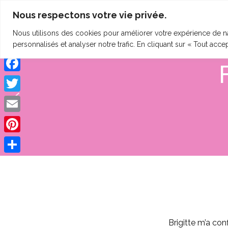
Nous respectons votre vie privée.
clineting.com
HOME
QUI SUIS-JE ?
SE
Nous utilisons des cookies pour améliorer votre expérience de na
personnalisés et analyser notre trafic. En cliquant sur « Tout acce
Facebook
Twitter
Email
Pinterest
Share
Brigitte m’a con