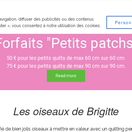
RVICES PROPOSÉS
RECOMMANDATIONS
MOTIFS
TARIF
vigation, diffuser des publicités ou des contenus
Person
pter », vous consentez à notre utilisation des cookies.
Forfaits "Petits patchs
50 € pour les petits quilts de max 60 cm sur 60 cm.
75 € pour les petits quilts de max 90 cm sur 90 cm.
Read more
Les oiseaux de Brigitte
fié de bien jolis oiseaux à mettre en valeur avec un quilting pe