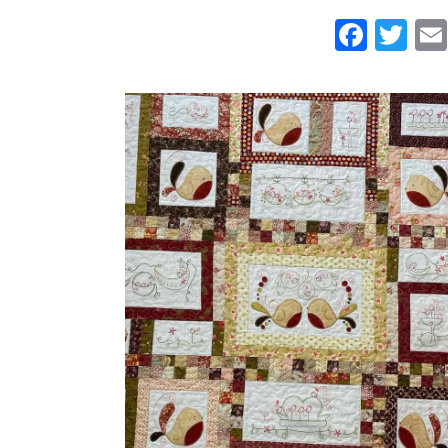
Face
Twi