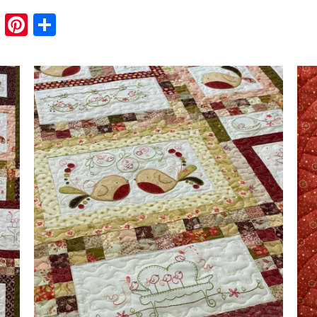
book
tter
Email
Pinterest
Share