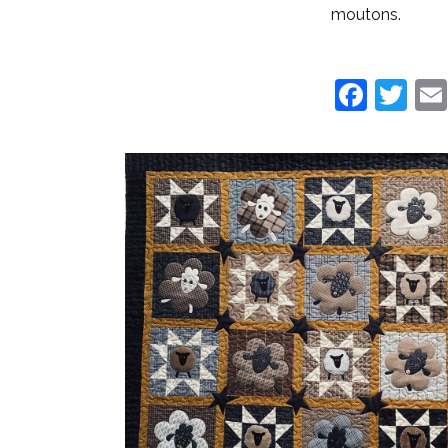
moutons.
Face
Twi