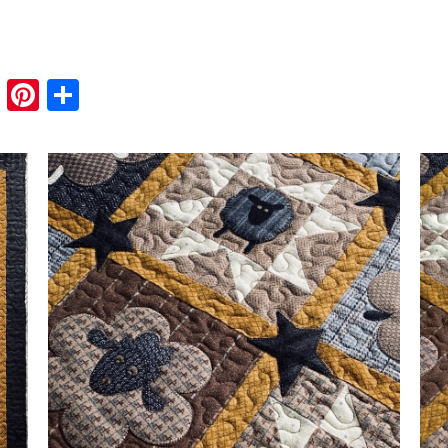
book
tter
Email
Pinterest
Share