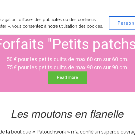
RVICES PROPOSÉS
RECOMMANDATIONS
MOTIFS
TARIF
vigation, diffuser des publicités ou des contenus
Person
pter », vous consentez à notre utilisation des cookies.
Forfaits "Petits patchs
50 € pour les petits quilts de max 60 cm sur 60 cm.
75 € pour les petits quilts de max 90 cm sur 90 cm.
Read more
Les moutons en flanelle
t de la boutique « Patouchwork » m’a confié un superbe ouvr