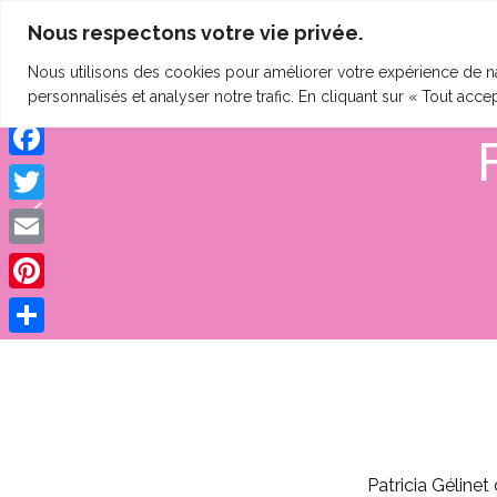
Nous respectons votre vie privée.
clineting.com
HOME
QUI SUIS-JE ?
SE
Nous utilisons des cookies pour améliorer votre expérience de na
personnalisés et analyser notre trafic. En cliquant sur « Tout acce
Facebook
Twitter
Email
Pinterest
Share
Patricia Géline