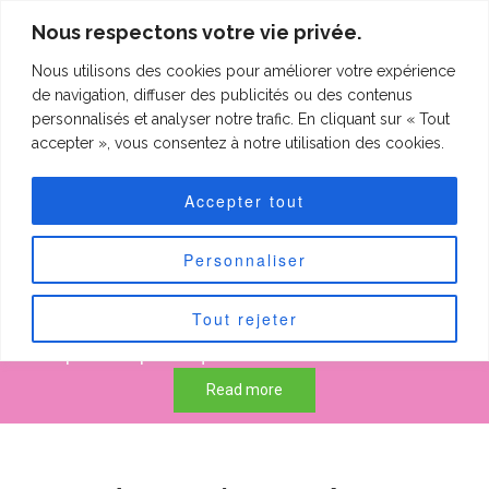
clineting.com
Nous respectons votre vie privée.
Nous utilisons des cookies pour améliorer votre expérience
clineting.com
Togg
de navigation, diffuser des publicités ou des contenus
navi
personnalisés et analyser notre trafic. En cliquant sur « Tout
accepter », vous consentez à notre utilisation des cookies.
Forfaits "Petits
Accepter tout
patchs"
Personnaliser
Tout rejeter
50 € pour les petits quilts de max 60 cm sur 60 cm.
75 € pour les petits quilts de max 90 cm sur 90 cm.
Read more