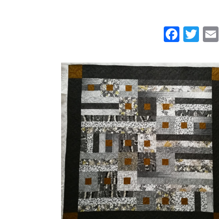
Face
Twi