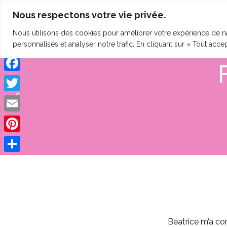
Nous respectons votre vie privée.
clineting.com
HOME
QUI SUIS-JE ?
SE
Nous utilisons des cookies pour améliorer votre expérience de na
personnalisés et analyser notre trafic. En cliquant sur « Tout acce
Facebook
Twitter
Email
Pinterest
Share
Béatrice m’a co