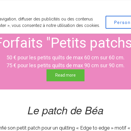
RVICES PROPOSÉS
RECOMMANDATIONS
MOTIFS
TARIF
vigation, diffuser des publicités ou des contenus
Person
pter », vous consentez à notre utilisation des cookies.
Forfaits "Petits patchs
50 € pour les petits quilts de max 60 cm sur 60 cm.
75 € pour les petits quilts de max 90 cm sur 90 cm.
Read more
Le patch de Béa
nfié son petit patch pour un quilting « Edge to edge » motif