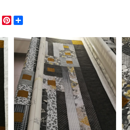
book
tter
Email
Pinterest
Share