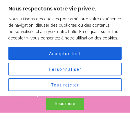
clineting.com
Nous respectons votre vie privée.
Nous utilisons des cookies pour améliorer votre expérience
clineting.com
Togg
de navigation, diffuser des publicités ou des contenus
navi
personnalisés et analyser notre trafic. En cliquant sur « Tout
accepter », vous consentez à notre utilisation des cookies.
Forfaits "Petits
Accepter tout
patchs"
Personnaliser
Tout rejeter
50 € pour les petits quilts de max 60 cm sur 60 cm.
75 € pour les petits quilts de max 90 cm sur 90 cm.
Read more