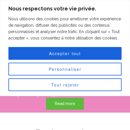
clineting.com
Nous respectons votre vie privée.
Nous utilisons des cookies pour améliorer votre expérience
clineting.com
Togg
de navigation, diffuser des publicités ou des contenus
navi
personnalisés et analyser notre trafic. En cliquant sur « Tout
accepter », vous consentez à notre utilisation des cookies.
Forfaits "Petits
Accepter tout
patchs"
Personnaliser
Tout rejeter
50 € pour les petits quilts de max 60 cm sur 60 cm.
75 € pour les petits quilts de max 90 cm sur 90 cm.
Read more