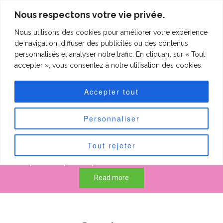
clineting.com
Nous respectons votre vie privée.
Nous utilisons des cookies pour améliorer votre expérience
clineting.com
Togg
de navigation, diffuser des publicités ou des contenus
navi
personnalisés et analyser notre trafic. En cliquant sur « Tout
accepter », vous consentez à notre utilisation des cookies.
Forfaits "Petits
Accepter tout
patchs"
Personnaliser
Tout rejeter
50 € pour les petits quilts de max 60 cm sur 60 cm.
75 € pour les petits quilts de max 90 cm sur 90 cm.
Read more