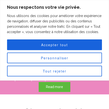
clineting.com
Nous respectons votre vie privée.
Nous utilisons des cookies pour améliorer votre expérience
clineting.com
Togg
de navigation, diffuser des publicités ou des contenus
navi
personnalisés et analyser notre trafic. En cliquant sur « Tout
accepter », vous consentez à notre utilisation des cookies.
Forfaits "Petits
Accepter tout
patchs"
Personnaliser
Tout rejeter
50 € pour les petits quilts de max 60 cm sur 60 cm.
75 € pour les petits quilts de max 90 cm sur 90 cm.
Read more