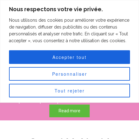
clineting.com
Nous respectons votre vie privée.
Nous utilisons des cookies pour améliorer votre expérience
clineting.com
Togg
de navigation, diffuser des publicités ou des contenus
navi
personnalisés et analyser notre trafic. En cliquant sur « Tout
accepter », vous consentez à notre utilisation des cookies.
Forfaits "Petits
Accepter tout
patchs"
Personnaliser
Tout rejeter
50 € pour les petits quilts de max 60 cm sur 60 cm.
75 € pour les petits quilts de max 90 cm sur 90 cm.
Read more