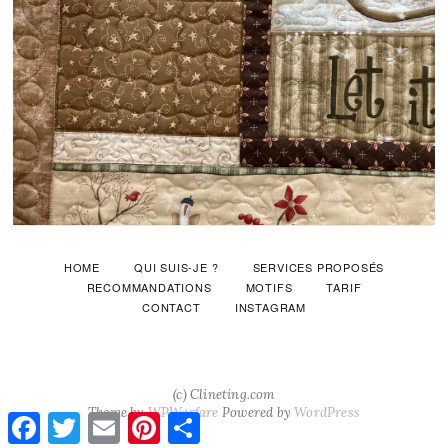
HOME
QUI SUIS-JE ?
SERVICES PROPOSÉS
RECOMMANDATIONS
MOTIFS
TARIF
CONTACT
INSTAGRAM
(c) Clineting.com
Theme by
WPWarfare
Powered by
WordPress
Facebook
Twitter
Email
Pinterest
Share