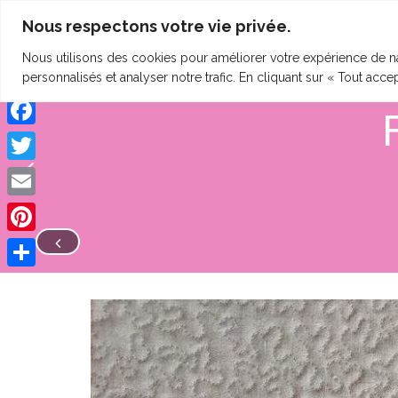
Nous respectons votre vie privée.
clineting.com
HOME
QUI SUIS-JE ?
SE
Nous utilisons des cookies pour améliorer votre expérience de na
personnalisés et analyser notre trafic. En cliquant sur « Tout acce
Facebook
Twitter
Email
Pinterest
Share